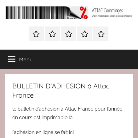
Aller
au
contenu
ATTAC
Un
autre
Nous
BULLETIN
Nous
ATTAC
Signer
Comminges
monde
contacter
D’ADHESION
contacter
France
la
est
à
pétition
possible
Menu
Attac
:
France
solidaire,
écologique,
BULLETIN D’ADHESION à Attac
démocratique
France
le bulletin d’adhésion à Attac France pour l’année
en cours est imprimable là:
l’adhésion en ligne se fait ici: