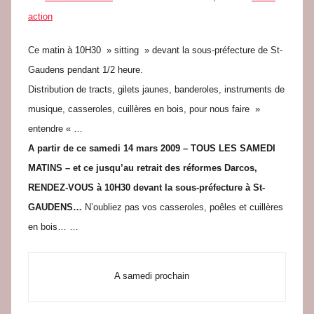
e
action
d
a
Ce matin à 10H30 » sitting » devant la sous-préfecture de St-
c
Gaudens pendant 1/2 heure.
Distribution de tracts, gilets jaunes, banderoles, instruments de
musique, casseroles, cuillères en bois, pour nous faire »
entendre « …
A partir de ce samedi 14 mars 2009 – TOUS LES SAMEDI
MATINS – et ce jusqu’au retrait des réformes Darcos,
RENDEZ-VOUS à 10H30 devant la sous-préfecture à St-
GAUDENS…
N’oubliez pas vos casseroles, poêles et cuillères
en bois… …
                         A samedi prochain