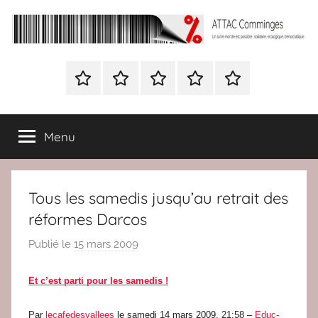
Aller
au
contenu
ATTAC
Un
autre
Nous
BULLETIN
Nous
ATTAC
Signer
Comminges
monde
contacter
D’ADHESION
contacter
France
la
est
à
pétition
possible
Menu
Attac
:
France
solidaire,
écologique,
Tous les samedis jusqu’au retrait des
démocratique
réformes Darcos
Publié le
15 mars 2009
p
a
r
Et c’est parti pour les samedis !
r
Par
lecafedesvallees
le samedi 14 mars 2009, 21:58 –
Educ-