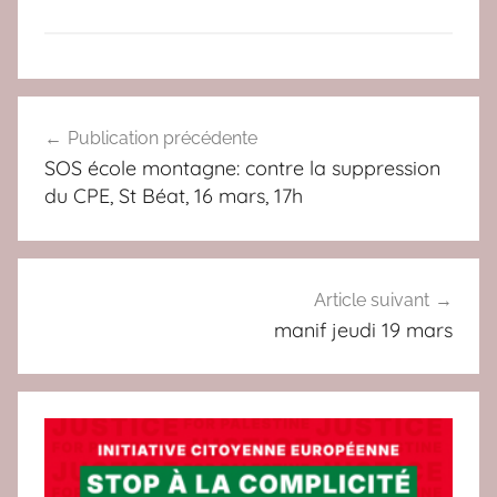
s
Navigation
e
Publication précédente
de
r
SOS école montagne: contre la suppression
v
l’article
du CPE, St Béat, 16 mars, 17h
i
c
e
s
Article suivant
p
manif jeudi 19 mars
u
b
l
i
c