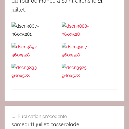
e
du Tour de France à Saint Girons le 11
d
juillet.
a
c
A
Navigation
C
Publication précédente
de
T
samedi 11 juillet: casserolade
U