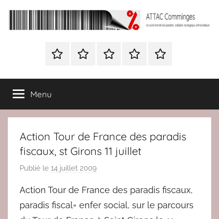
Aller
au
contenu
ATTAC
Un
autre
Nous
BULLETIN
Nous
ATTAC
Signer
Comminges
monde
contacter
D’ADHESION
contacter
France
la
est
à
pétition
possible
Menu
Attac
:
France
solidaire,
écologique,
Action Tour de France des paradis
démocratique
fiscaux, st Girons 11 juillet
Publié le
14 juillet 2009
p
a
Action Tour de France des paradis fiscaux,
r
paradis fiscal= enfer social, sur le parcours
r