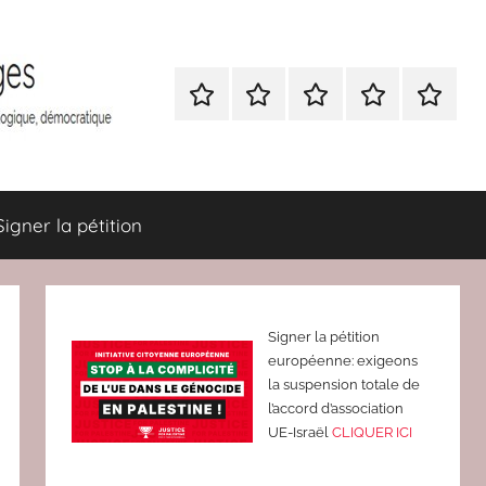
Nous
BULLETIN
Nous
ATTAC
Signer
contacter
D’ADHESION
contacter
France
la
à
pétition
Attac
France
Signer la pétition
Signer la pétition
européenne: exigeons
la suspension totale de
l’accord d’association
UE-Israël
CLIQUER ICI