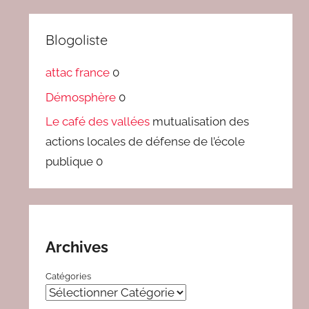
Blogoliste
attac france
0
Démosphère
0
Le café des vallées
mutualisation des
actions locales de défense de l’école
publique 0
Archives
Catégories