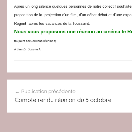
Après un long silence quelques personnes de notre collectif souhaitent
r
e
proposition de la projection d’un film, d’un débat débat et d’une expo 
d
Régent après les vacances de la Toussaint
.
a
Nous vous proposons une réunion au cinéma le Ré
c
toujours accueilli nos réunions)
A bientôt Josette A.
C
Navigation
O
Publication précédente
L
de
Compte rendu réunion du 5 octobre
L
l’article
E
C
T
I