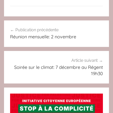
a
c
C
Navigation
O
Publication précédente
de
L
Réunion mensuelle: 2 novembre
L
l’article
E
C
T
Article suivant
I
Soirée sur le climat: 7 décembre au Régent
F
19h30
S
,
R
E
S
F