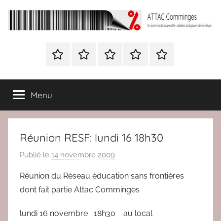
Aller
au
contenu
ATTAC
Un
autre
Nous
BULLETIN
Nous
ATTAC
Signer
Comminges
monde
contacter
D’ADHESION
contacter
France
la
est
à
pétition
possible
Menu
Attac
:
France
solidaire,
écologique,
Réunion RESF: lundi 16 18h30
démocratique
Publié le
14 novembre 2009
p
a
Réunion du Réseau éducation sans frontières
r
dont fait partie Attac Comminges
r
e
lundi 16 novembre 18h30 au local
d