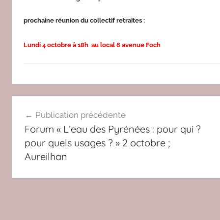
prochaine réunion du collectif retraites :
Lundi 4 octobre à 18h au local 6 avenue Foch
A
Navigation
C
Publication précédente
T
de
Forum « L’eau des Pyrénées : pour qui ?
U
l’article
pour quels usages ? » 2 octobre ;
,
Aureilhan
C
O
L
L
E
C