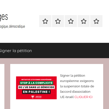
Nous
BULLETIN
Nous
ATTAC
Signer
contacter
D’ADHESION
contacter
France
la
à
pétition
Attac
France
Signer la pétition
Signer la pétition
européenne: exigeons
la suspension totale de
l’accord d’association
UE-Israël
CLIQUER ICI