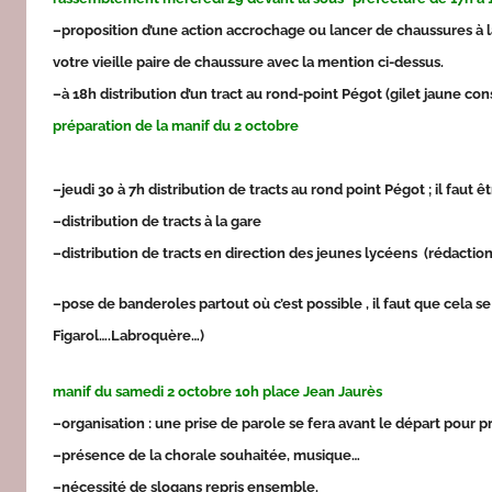
e
–proposition d’une action accrochage ou lancer de chaussures à la
d
votre vieille paire de chaussure avec la mention ci-dessus.
a
c
–à 18h distribution d’un tract au rond-point Pégot (gilet jaune con
préparation de la manif du 2 octobre
–jeudi 30 à 7h distribution de tracts au rond point Pégot ; il faut 
–distribution de tracts à la gare
–distribution de tracts en direction des jeunes lycéens (rédaction
–pose de banderoles partout où c’est possible , il faut que cela se 
Figarol….Labroquère…)
manif du samedi 2 octobre 10h place Jean Jaurès
–organisation : une prise de parole se fera avant le départ pour pré
–présence de la chorale souhaitée, musique…
–nécessité de slogans repris ensemble.