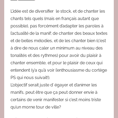
e
d
L’idée est de diversifier le stock, et de chanter les
a
chants tels quels (mais en français autant que
c
possible), pas forcément d’adapter les paroles à
l’actualité de la manif; de chanter des beaux textes
et de belles mélodies, et de les chanter bien (c’est
à dire de nous caler un minimum au niveau des
tonalités et des rythmes) pour avoir du plaisir à
chanter ensemble, et pour le plaisir de ceux qui
entendent (y’a qu’à voir l’enthousiasme du cortège
PS qui nous suivait!).
L’objectif serait juste d’ égayer et d’animer les
manifs, peut être que ça peut donner envie à
certains de venir manifester si c’est moins triste
qu’un morne tour de ville?