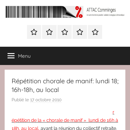
Aller
au
contenu
ATTAC
Un
autre
Nous
BULLETIN
Nous
ATTAC
Signer
Comminges
monde
contacter
D’ADHESION
contacter
France
la
est
à
pétition
possible
Menu
Attac
:
France
solidaire,
écologique,
Répétition chorale de manif: lundi 18;
démocratique
16h-18h, au local
Publié le
17 octobre 2010
p
a
r
r
épétition de la « chorale de manif » lundi de 16h à
r
18h, au local,
avant la réunion du collectif retraite.