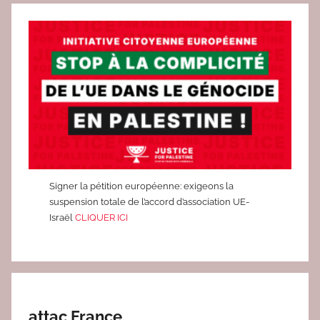
A
T
I
V
E
S
,
C
O
L
Signer la pétition européenne: exigeons la
suspension totale de l’accord d’association UE-
L
Israël
CLIQUER ICI
E
C
T
I
F
attac France
S