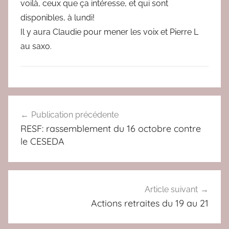
voilà, ceux que ça intéresse, et qui sont
disponibles, à lundi!
Il y aura Claudie pour mener les voix et Pierre L
au saxo.
A
Navigation
C
Publication précédente
de
T
RESF: rassemblement du 16 octobre contre
U
l’article
le CESEDA
,
A
L
T
Article suivant
E
Actions retraites du 19 au 21
R
N