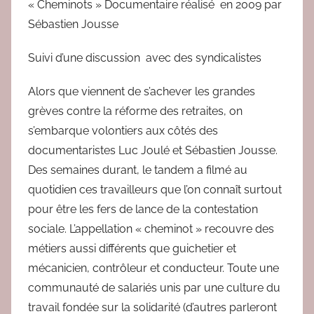
e
« Cheminots » Documentaire réalisé en 2009 par
d
Sébastien Jousse
a
c
Suivi d’une discussion avec des syndicalistes
Alors que viennent de s’achever les grandes
grèves contre la réforme des retraites, on
s’embarque volontiers aux côtés des
documentaristes Luc Joulé et Sébastien Jousse.
Des semaines durant, le tandem a filmé au
quotidien ces travailleurs que l’on connaît surtout
pour être les fers de lance de la contestation
sociale. L’appellation « cheminot » recouvre des
métiers aussi différents que guichetier et
mécanicien, contrôleur et conducteur. Toute une
communauté de salariés unis par une culture du
travail fondée sur la solidarité (d’autres parleront