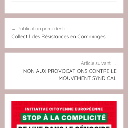
C
Navigation
O
Publication précédente
de
L
Collectif des Résistances en Comminges
L
l’article
E
C
T
Article suivant
I
NON AUX PROVOCATIONS CONTRE LE
F
MOUVEMENT SYNDICAL
S
,
s
e
r
v