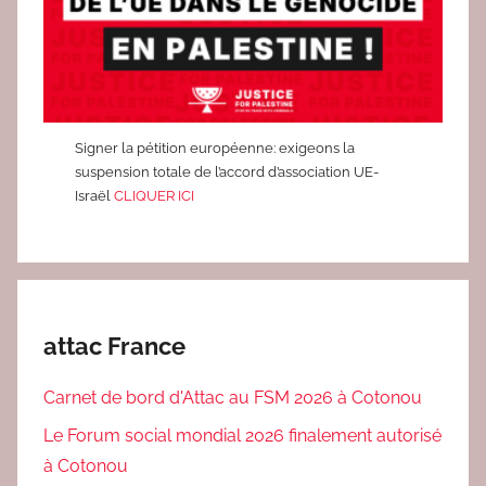
i
c
e
s
p
u
Signer la pétition européenne: exigeons la
suspension totale de l’accord d’association UE-
b
Israël
CLIQUER ICI
l
i
c
s
attac France
Carnet de bord d'Attac au FSM 2026 à Cotonou
Le Forum social mondial 2026 finalement autorisé
à Cotonou