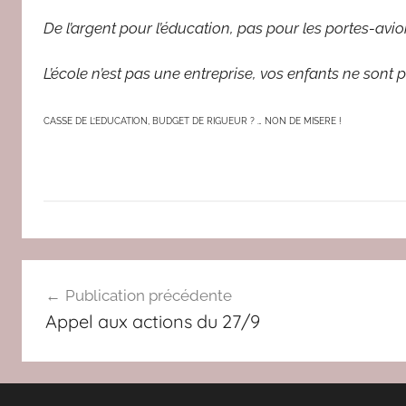
De l’argent pour l’éducation, pas pour les portes-avi
L’école n’est pas une entreprise, vos enfants ne son
CASSE DE L’EDUCATION, BUDGET DE RIGUEUR ? … NON DE MISERE !
A
Navigation
C
Publication précédente
T
de
Appel aux actions du 27/9
U
l’article
,
A
L