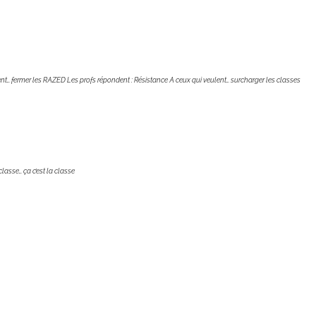
nt… fermer les RAZED Les profs répondent : Résistance A ceux qui veulent… surcharger les classes
classe… ça c’est la classe