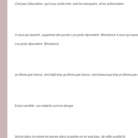
C’est pas l’éducation… qui nous coûte cher… c’est les banquiers… et les actionnaires
A ceux qui veulent… supprimer des postes Les profs répondent : Résistance A ceux qui veule
Les profs répondent : Résistance
30 élèves par classe… c’est déjà trop 35 élèves par classe… c’est beaucoup trop 20 élèves par 
Ecole sacrifiée… vos enfants sont en danger
L’école dans la misère les jeunes dans la galère on en veut pas… de cette société là