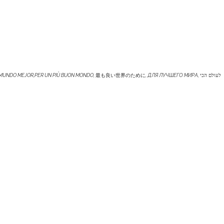
 MUNDO MEJOR,PER UN PIÙ BUON MONDO,
最も良い世界のために
, ДЛЯ ЛУЧШЕГО МИРА,
לעולם הכי