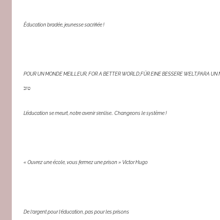
Éducation bradée, jeunesse sacrifiée !
POUR UN MONDE MEILLEUR, FOR A BETTER WORLD,FÜR EINE BESSERE WELT,PARA UN
טוב
L’éducation se meurt, notre avenir s’enlise.. Changeons le système !
« Ouvrez une école, vous fermez une prison » Victor Hugo
De l’argent pour l’éducation, pas pour les prisons