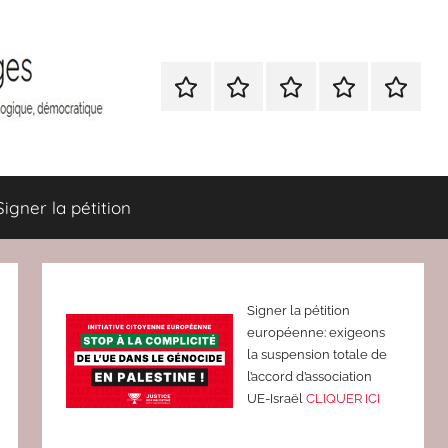
Nous
BULLETIN
Nous
ATTAC
Signer
contacter
D’ADHESION
contacter
France
la
à
pétition
Attac
France
Signer la pétition
Signer la pétition
européenne: exigeons
la suspension totale de
l’accord d’association
UE-Israël
CLIQUER ICI