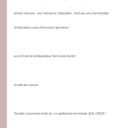
L’école n’est pas… une entreprise L’éducation… n’est pas une marchandise
Si l’éducation coute cher essaye l’ignorance
oui à l’Ecole de la République, Non à celle du fric!
Je lutte des classes
Travaille, consomme et tais toi… Le capitalisme est malade, QU’IL CREVE !