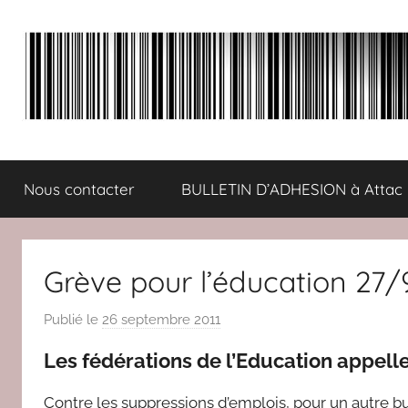
Aller
au
contenu
ATTAC
Un
autre
Nous contacter
BULLETIN D’ADHESION à Attac
monde
Comminges
est
possible
:
Grève pour l’éducation 27/
solidaire,
écologique,
Publié le
26 septembre 2011
p
démocratique
a
Les fédérations de l’Education appell
r
r
Contre les suppressions d’emplois, pour un autre 