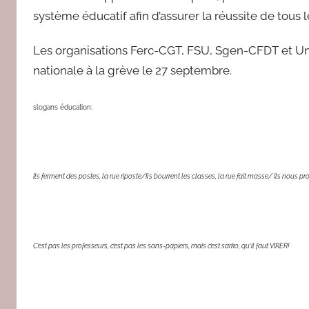
e
système éducatif afin d’assurer la réussite de tous l
d
a
Les organisations Ferc-CGT, FSU, Sgen-CFDT et Uns
c
nationale à la grève le 27 septembre.
slogans éducation:
Ils ferment des postes, la rue riposte/Ils bourrent les classes, la rue fait masse/ Ils nous pro
C’est pas les professeurs, c’est pas les sans-papiers, mais c’est sarko, qu’il faut VIRER!