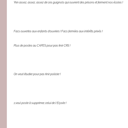
Y’en assez, assez, assez de ces guignols qui ouvrent des prisons et ferment nos écoles !
Facs ouvertes aux enfants d’ouvriers ! Facs fermées aux intérêts privés !
Plus de postes au CAPES pour pas finir CRS !
On veut étudier pour pas finir policier !
1 seul poste à supprimer, celui de l’Elysée !