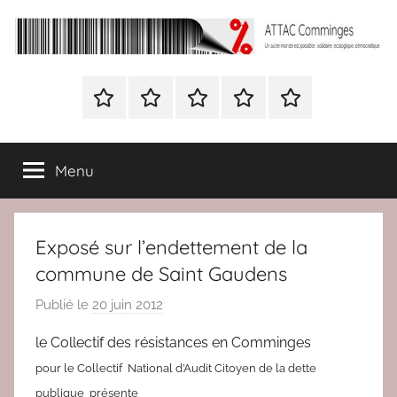
Aller
au
contenu
ATTAC
Un
autre
Nous
BULLETIN
Nous
ATTAC
Signer
Comminges
monde
contacter
D’ADHESION
contacter
France
la
est
à
pétition
possible
Menu
Attac
:
France
solidaire,
écologique,
Exposé sur l’endettement de la
démocratique
commune de Saint Gaudens
Publié le
20 juin 2012
p
a
le Collectif des résistances en Comminges
r
pour le Collectif National d’Audit Citoyen de la dette
r
publique présente