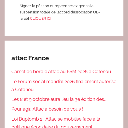
L
Signer la pétition européenne: exigeons la
suspension totale de l’accord d’association UE-
L
Israël
CLIQUER ICI
E
C
T
I
F
attac France
S
,
Carnet de bord d'Attac au FSM 2026 à Cotonou
r
é
Le Forum social mondial 2026 finalement autorisé
s
à Cotonou
i
Les 8 et 9 octobre aura lieu la 3e édition des...
s
Pour agir, Attac a besoin de vous !
t
e
Loi Duplomb 2 : Attac se mobilise face à la
r
politique écocidaire du gouvernement