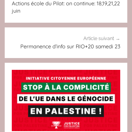
de
Actions école du Pilat: on continue: 18,19,21,22
U
l’article
juin
,
A
L
T
Article suivant
E
Permanence d’info sur RIO+20 samedi 23
R
N
A
T
I
V
E
S
,
C
O