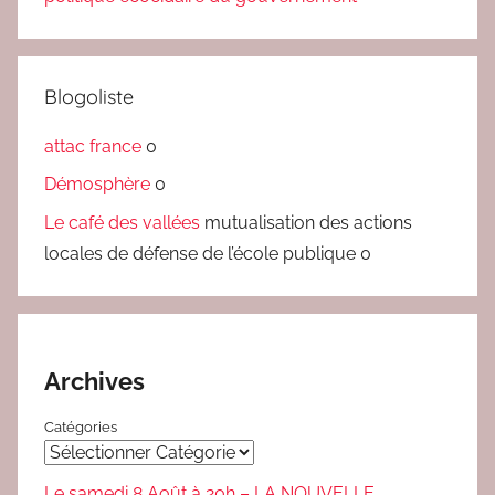
e
n
c
Blogoliste
o
m
attac france
0
m
Démosphère
0
i
n
Le café des vallées
mutualisation des actions
g
locales de défense de l’école publique 0
e
s
Archives
Catégories
Le samedi 8 Août à 20h – LA NOUVELLE