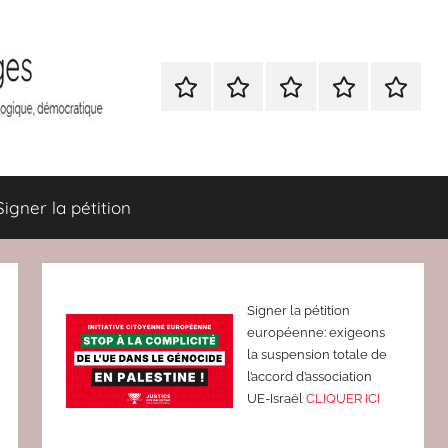
Nous
BULLETIN
Nous
ATTAC
Signer
contacter
D’ADHESION
contacter
France
la
à
pétition
Attac
France
Signer la pétition
Signer la pétition
européenne: exigeons
la suspension totale de
l’accord d’association
UE-Israël
CLIQUER ICI