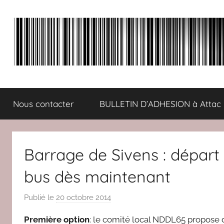
Aller
au
contenu
ATTAC
Un
autre
Nous contacter
BULLETIN D’ADHESION à Attac
monde
Comminges
est
possible
:
Barrage de Sivens : départ 
solidaire,
écologique,
bus dès maintenant
démocratique
Publié le
20 octobre 2014
p
a
Première option
: le comité local NDDL65 propose d’
r