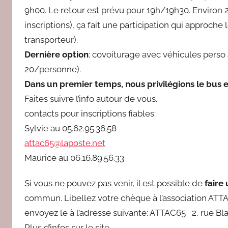
9h00. Le retour est prévu pour 19h/19h30. Enviro
r
inscriptions), ça fait une participation qui approche 
e
transporteur).
d
a
Dernière option
:
covoiturage avec véhicules perso 
c
20/personne).
Dans un premier temps, nous privilégions le bus 
Faites suivre l’info autour de vous.
contacts pour inscriptions fiables:
Sylvie au 05.62.95.36.58
attac65@laposte.net
Maurice au 06.16.89.56.33
Si vous ne pouvez pas venir, il est possible de
faire 
commun. Libellez votre chèque à l’association ATTAC
envoyez le à l’adresse suivante: ATTAC65 2, rue 
Plus d’infos sur le site