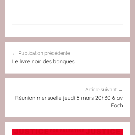
V
Navigation
I
Publication précédente
de
E
Le livre noir des banques
a
l’article
t
t
a
Article suivant
c
Réunion mensuelle jeudi 5 mars 20h30 6 av
Foch