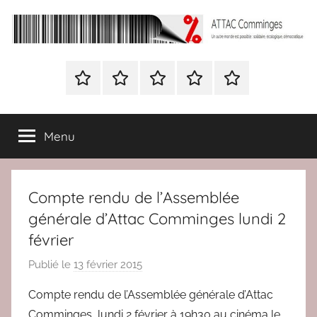
Aller
au
contenu
ATTAC
Un
autre
Nous
BULLETIN
Nous
ATTAC
Signer
Comminges
monde
contacter
D’ADHESION
contacter
France
la
est
à
pétition
possible
Menu
Attac
:
France
solidaire,
écologique,
Compte rendu de l’Assemblée
démocratique
générale d’Attac Comminges lundi 2
février
Publié le
13 février 2015
p
a
Compte rendu de l’Assemblée générale d’Attac
r
Comminges
lundi 2 février à 19h30 au cinéma le