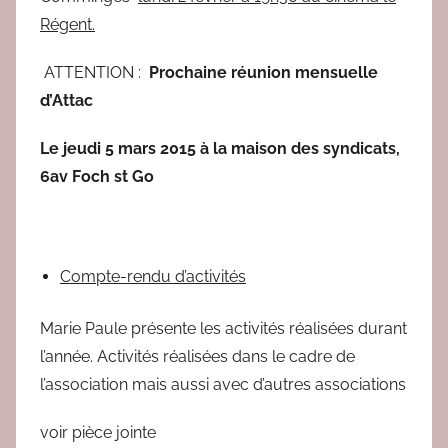
r
Régent.
e
d
ATTENTION :
Prochaine réunion mensuelle
a
d’Attac
c
Le jeudi 5 mars 2015 à la maison des syndicats,
6av Foch st Go
Compte-rendu d’activités
Marie Paule présente les activités réalisées durant
l’année. Activités réalisées dans le cadre de
l’association mais aussi avec d’autres associations
voir pièce jointe