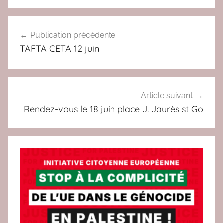
a
A
Navigation
c
C
Publication précédente
de
T
TAFTA CETA 12 juin
U
l’article
Article suivant
Rendez-vous le 18 juin place J. Jaurès st Go