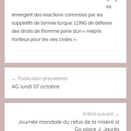
e
es
d
émergent des exactions commises par les
a
supplétifs de l’armée turque. L’ONG de défense
c
des droits de l’homme parle d’un « mépris
honteux pour les vies civiles ».
A
Navigation
C
Publication précédente
de
T
AG lundi 07 octobre
U
l’article
Article suivant
Journée mondiale du refus de la misère st
Go place J. Jaurès