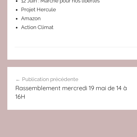
12 Juin : Marche pour nos libertés
e
Projet Hercule
d
Amazon
a
c
Action Climat
A
Navigation
C
Publication précédente
T
de
Rassemblement mercredi 19 mai de 14 à
U
l’article
16H
,
C
O
M
P
T