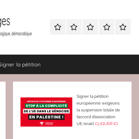
Nous
BULLETIN
Nous
ATTAC
Signer
contacter
D’ADHESION
contacter
France
la
à
pétition
Attac
France
Signer la pétition
Signer la pétition
européenne: exigeons
la suspension totale de
l’accord d’association
UE-Israël
CLIQUER ICI