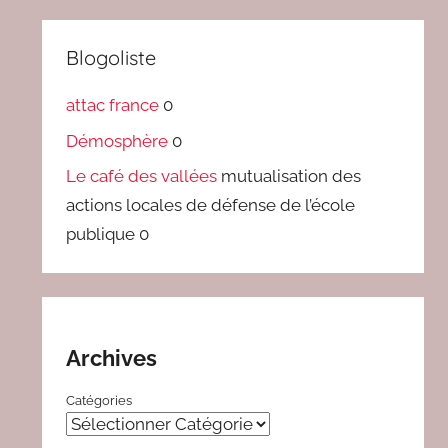
Blogoliste
attac france
0
Démosphère
0
Le café des vallées
mutualisation des
actions locales de défense de l’école
publique 0
Archives
Catégories