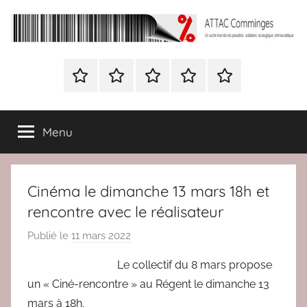
Aller
au
contenu
ATTAC
Un
autre
Nous
BULLETIN
Nous
ATTAC
Signer
Comminges
monde
contacter
D’ADHESION
contacter
France
la
est
à
pétition
possible
Menu
Attac
:
France
solidaire,
écologique,
Cinéma le dimanche 13 mars 18h et
démocratique
rencontre avec le réalisateur
Publié le
11 mars 2022
p
a
Le collectif du 8 mars propose
r
un « Ciné-rencontre » au Régent le dimanche 13
r
mars à 18h.