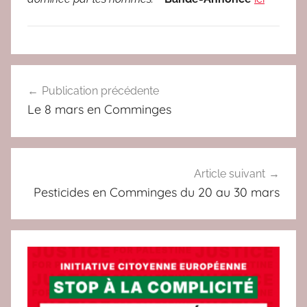
A
Navigation
C
Publication précédente
de
T
Le 8 mars en Comminges
U
l’article
,
A
L
Article suivant
T
Pesticides en Comminges du 20 au 30 mars
E
R
N
A
T
I