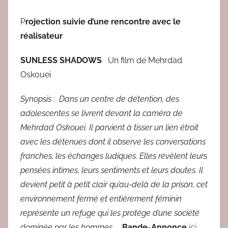
e
d
P
rojection suivie d’une rencontre avec le
a
réalisateur
c
SUNLESS SHADOWS
Un film de Mehrdad
Oskouei
Synopsis :
Dans un centre de détention, des
adolescentes se livrent devant la caméra de
Mehrdad Oskouei. Il parvient à tisser un lien étroit
avec les détenues dont il observe les conversations
franches, les échanges ludiques. Elles révèlent leurs
pensées intimes, leurs sentiments et leurs doutes. Il
devient petit à petit clair qu’au-delà de la prison, cet
environnement fermé et entièrement féminin
représente un refuge qui les protège d’une société
dominée par les hommes.
Bande-Annonce
ici