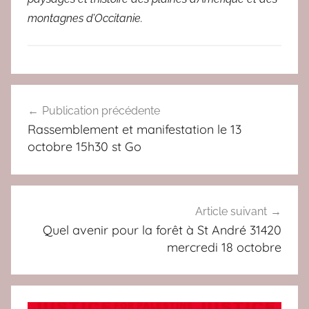
montagnes d’Occitanie.
A
Navigation
C
Publication précédente
de
T
Rassemblement et manifestation le 13
U
l’article
octobre 15h30 st Go
,
C
O
L
Article suivant
L
Quel avenir pour la forêt à St André 31420
mercredi 18 octobre
E
C
T
I