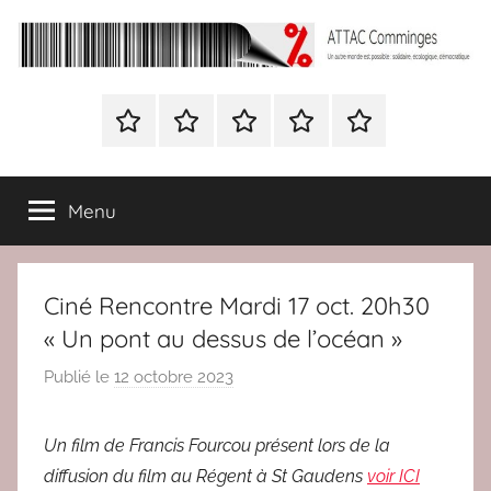
Aller
au
contenu
ATTAC
Un
autre
Nous
BULLETIN
Nous
ATTAC
Signer
Comminges
monde
contacter
D’ADHESION
contacter
France
la
est
à
pétition
possible
Menu
Attac
:
France
solidaire,
écologique,
Ciné Rencontre Mardi 17 oct. 20h30
démocratique
« Un pont au dessus de l’océan »
Publié le
12 octobre 2023
p
a
r
Un film de Francis Fourcou présent lors de la
r
diffusion du film au Régent à St Gaudens
voir ICI