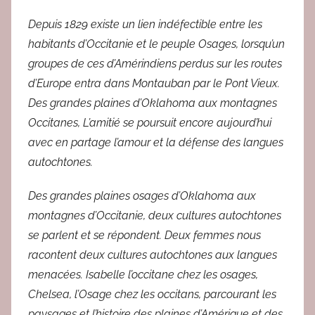
e
d
Depuis 1829 existe un lien indéfectible entre les
a
habitants d’Occitanie et le peuple Osages, lorsqu’un
c
groupes de ces d’Amérindiens perdus sur les routes
2
d’Europe entra dans Montauban par le Pont Vieux.
Des grandes plaines d’Oklahoma aux montagnes
Occitanes, L’amitié se poursuit encore aujourd’hui
avec en partage l’amour et la défense des langues
autochtones.
Des grandes plaines osages d’Oklahoma aux
montagnes d’Occitanie, deux cultures autochtones
se parlent et se répondent. Deux femmes nous
racontent deux cultures autochtones aux langues
menacées. Isabelle l’occitane chez les osages,
Chelsea, l’Osage chez les occitans, parcourant les
paysages et l’histoire des plaines d’Amérique et des