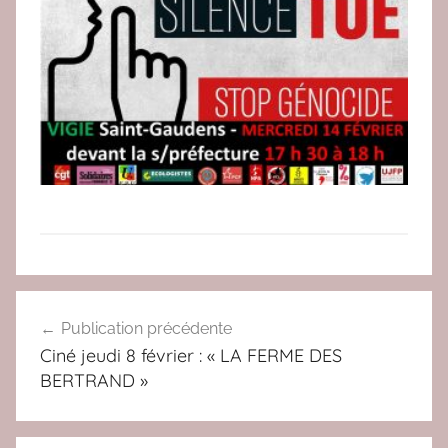
e
d
a
c
2
N
Navigation
O
Publication précédente
de
N
Ciné jeudi 8 février : « LA FERME DES
à
l’article
BERTRAND »
l
a
g