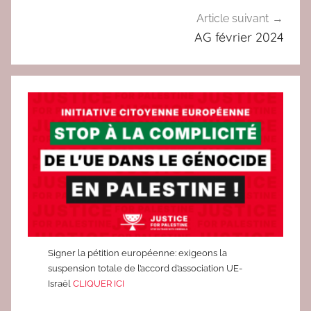
u
Article suivant
e
AG février 2024
r
r
e
Signer la pétition européenne: exigeons la
suspension totale de l’accord d’association UE-
Israël
CLIQUER ICI