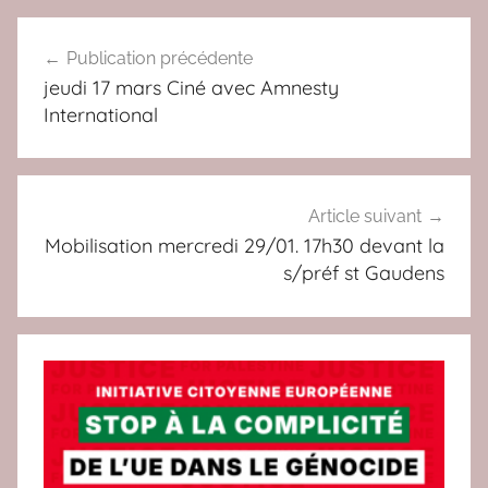
N
Navigation
O
Publication précédente
de
N
jeudi 17 mars Ciné avec Amnesty
à
l’article
International
l
a
g
u
Article suivant
e
Mobilisation mercredi 29/01. 17h30 devant la
s/préf st Gaudens
r
r
e