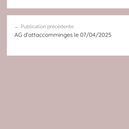
N
Navigation
O
Publication précédente
N
de
AG d’attaccomminges le 07/04/2025
à
l’article
l
a
g
u
e
r
r
e