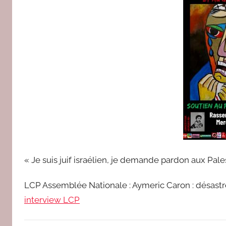
r
e
d
a
c
2
« Je suis juif israélien, je demande pardon aux Palest
LCP Assemblée Nationale : Aymeric Caron : désastr
interview LCP