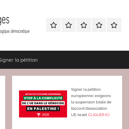
Nous
BULLETIN
Nous
ATTAC
Signer
contacter
D’ADHESION
contacter
France
la
à
pétition
Attac
France
Signer la pétition
Signer la pétition
européenne: exigeons
la suspension totale de
l’accord d’association
UE-Israël
CLIQUER ICI