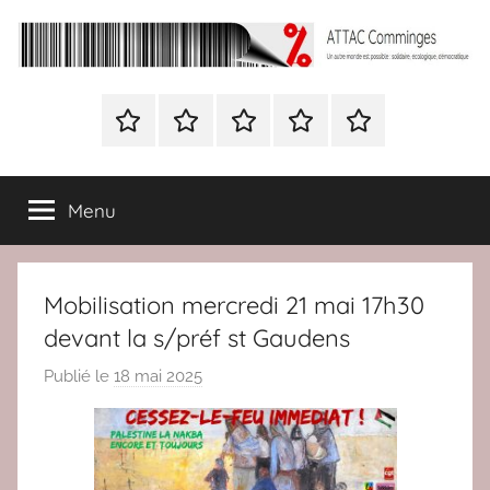
Aller
au
contenu
ATTAC
Un
autre
Nous
BULLETIN
Nous
ATTAC
Signer
Comminges
monde
contacter
D’ADHESION
contacter
France
la
est
à
pétition
possible
Menu
Attac
:
France
solidaire,
écologique,
Mobilisation mercredi 21 mai 17h30
démocratique
devant la s/préf st Gaudens
Publié le
18 mai 2025
p
a
r
r