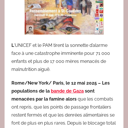
e
d
a
c
2
L
‘UNICEF et le PAM tirent la sonnette d’alarme
face à une catastrophe imminente pour 71 000
enfants et plus de 17 000 mères menacés de
malnutrition aiguë.
Rome/New York/ Paris, le 12 mai 2025 – Les
populations de la
bande de Gaza
sont
menacées par la famine alors
que les combats
ont repris, que les points de passage frontaliers
restent fermés et que les denrées alimentaires se
font de plus en plus rares. Depuis le blocage total