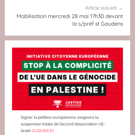
u
Article suivant
e
Mobilisation mercredi 28 mai 17h30 devant
la s/préf st Gaudens
r
r
e
Signer la pétition européenne: exigeons la
suspension totale de l’accord d’association UE-
Israël
CLIQUER ICI