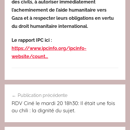
des civils, à autoriser immédiatement
l’acheminement de l’aide humanitaire vers
Gaza et à respecter leurs obligations en vertu
du droit humanitaire international.
Le rapport IPC ici :
https://www.ipcinfo.org/ipcinfo-
website/count…
N
Navigation
O
Publication précédente
de
N
RDV Ciné le mardi 20 18h30: Il était une fois
à
l’article
au chili : la dignité du sujet.
l
a
g