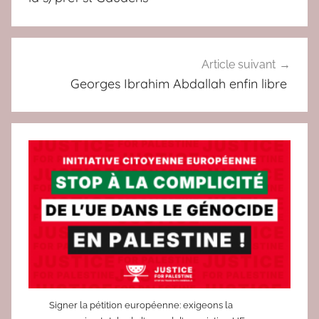
l
a
g
u
Article suivant
e
Georges Ibrahim Abdallah enfin libre
r
r
e
Signer la pétition européenne: exigeons la