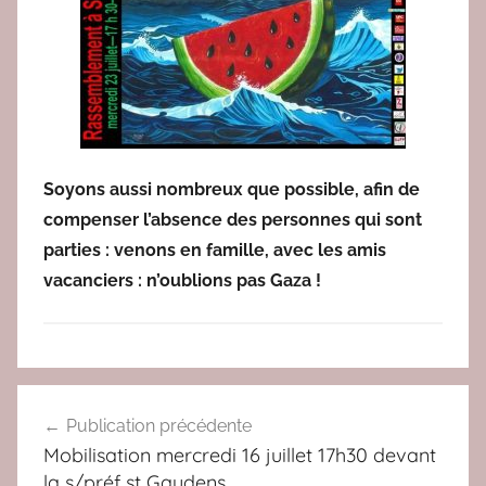
e
d
a
c
2
Soyons aussi nombreux que possible, afin de
compenser l’absence des personnes qui sont
parties : venons en famille, avec les amis
vacanciers : n’oublions pas Gaza !
N
Navigation
O
Publication précédente
de
N
Mobilisation mercredi 16 juillet 17h30 devant
à
l’article
la s/préf st Gaudens