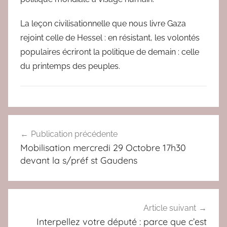
La leçon civilisationnelle que nous livre Gaza
rejoint celle de Hessel : en résistant, les volontés
populaires écriront la politique de demain : celle
du printemps des peuples.
N
Navigation
O
Publication précédente
de
N
Mobilisation mercredi 29 Octobre 17h30
à
l’article
devant la s/préf st Gaudens
l
a
g
u
Article suivant
e
Interpellez votre député : parce que c’est