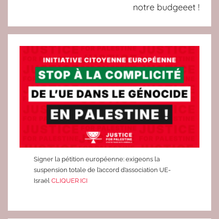
notre budgeeet !
r
r
e
Signer la pétition européenne: exigeons la
suspension totale de l’accord d’association UE-
Israël
CLIQUER ICI