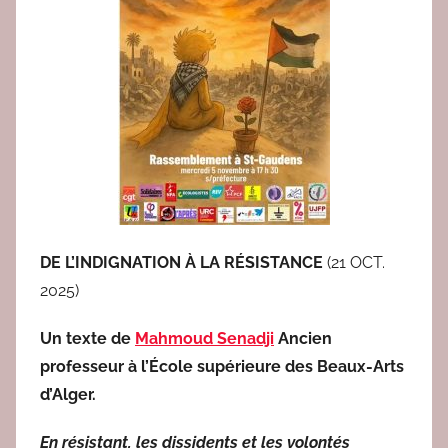
e
d
a
c
2
DE L’INDIGNATION À LA RÉSISTANCE
(21 OCT.
2025)
Un texte de
Mahmoud Senadji
Ancien
professeur à l’École supérieure des Beaux-Arts
d’Alger.
En résistant, les dissidents et les volontés