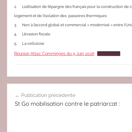
e
2. L’utilisation de l’épargne des français pour la construction de
d
logement et de l’isolation des passoires thermiques
a
c
3. Non à l’accord global et commercial « modernisé » entre l’U
2
4. L’évasion fiscale
5. La cellulose
Réunion Attac Comminges du 9 Juin 2026
Télécharger
V
Navigation
I
Publication précédente
E
de
St Go mobilisation contre le patriarcat :
a
l’article
t
t
a