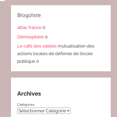
Blogoliste
attac france
0
Démosphère
0
Le café des vallées
mutualisation des
actions locales de défense de l’école
publique 0
Archives
Catégories