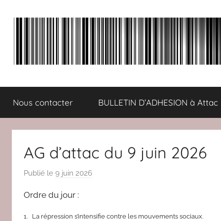
Aller
au
contenu
ATTAC
Un
autre
Nous contacter
BULLETIN D’ADHESION à Attac
monde
Comminges
est
possible
:
AG d’attac du 9 juin 2026
solidaire,
écologique,
Publié le
9 juin 2026
p
démocratique
a
Ordre du jour :
r
r
1. La répression s’intensifie contre les mouvements sociaux.