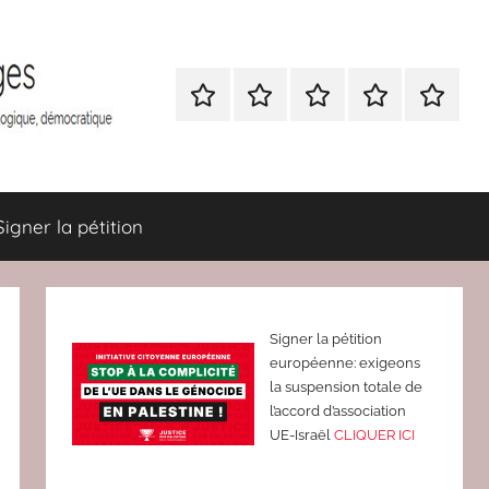
Nous
BULLETIN
Nous
ATTAC
Signer
contacter
D’ADHESION
contacter
France
la
à
pétition
Attac
France
Signer la pétition
Signer la pétition
européenne: exigeons
la suspension totale de
l’accord d’association
UE-Israël
CLIQUER ICI