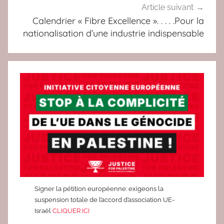
s
Article suivant
é
Calendrier « Fibre Excellence ». . . . .Pour la
nationalisation d’une industrie indispensable
Signer la pétition européenne: exigeons la
suspension totale de l’accord d’association UE-
Israël
CLIQUER ICI