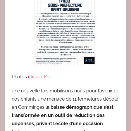
e
d
a
c
2
Photos
cliquer ICI
une nouvelle fois mobilisons nous pour l’avenir de
nos enfants une menace de 11 fermetures d’école
en Comminges l
a baisse démographique s’est
transformée en un outil de réduction des
dépenses, privant l’école d’une occasion