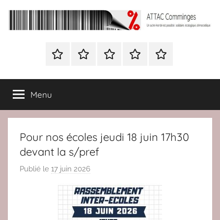
Aller
au
contenu
ATTAC
Un
autre
Nous
BULLETIN
Nous
ATTAC
Signer
Comminges
monde
contacter
D’ADHESION
contacter
France
la
est
à
pétition
possible
Menu
Attac
:
France
solidaire,
écologique,
Pour nos écoles jeudi 18 juin 17h30
démocratique
devant la s/pref
Publié le
17 juin 2026
p
a
r
r