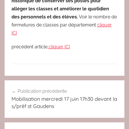
historique de conserver ses postes pour
alléger les classes et améliorer le quotidien
des personnels et des élèves.
Voir le nombre de
fermetures de classes par département
cliquer
ICI
précédent article
cliquer ICI
N
Navigation
o
Publication précédente
de
n
Mobilisation mercredi 17 juin 17h30 devant la
c
l’article
s/préf st Gaudens
l
a
s