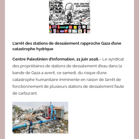
e
d
a
c
2
L’arrêt des stations de dessalement rapproche Gaza d’une
catastrophe hydrique
Centre Palestinien d’Information, 21 juin 2026.
– Le syndicat
des propriétaires de stations de dessalement d’eau dans la
bande de Gaza a averti, ce samedi, du risque d’une
catastrophe humanitaire imminente en raison de l’arrêt de
fonctionnement de plusieurs stations de dessalement faute
de carburant.