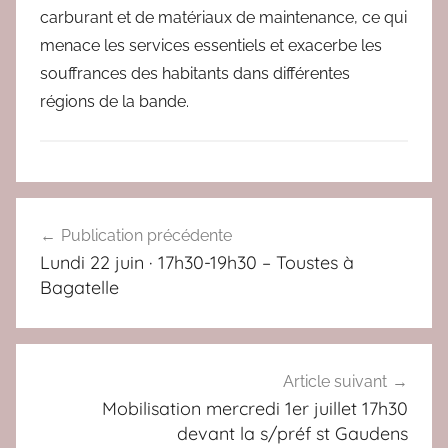
carburant et de matériaux de maintenance, ce qui
menace les services essentiels et exacerbe les
souffrances des habitants dans différentes
régions de la bande.
N
Navigation
o
Publication précédente
de
n
Lundi 22 juin · 17h30-19h30 – Toustes à
c
l’article
Bagatelle
l
a
s
s
Article suivant
é
Mobilisation mercredi 1er juillet 17h30
devant la s/préf st Gaudens