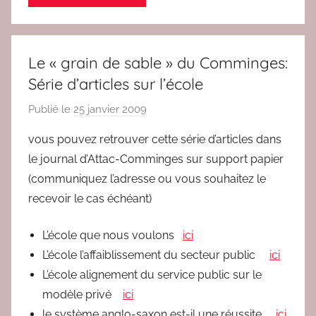
a
c
Le « grain de sable » du Comminges:
Série d’articles sur l’école
Publié le
25 janvier 2009
p
a
vous pouvez retrouver cette série d’articles dans
r
le journal d’Attac-Comminges sur support papier
r
(communiquez l’adresse ou vous souhaitez le
e
recevoir le cas échéant)
d
a
L’école que nous voulons
ici
c
L’école l’affaiblissement du secteur public
ici
L’école alignement du service public sur le
modèle privé
ici
le système anglo-saxon est-il une réussite
ici