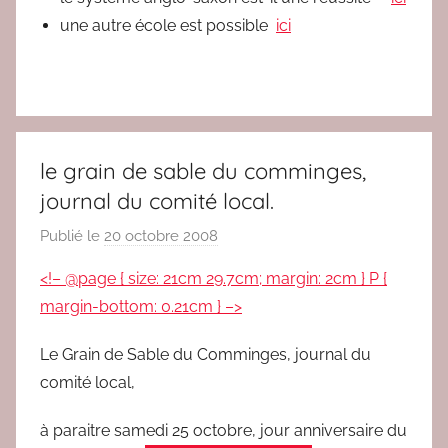
une autre école est possible
ici
le grain de sable du comminges,
journal du comité local.
Publié le
20 octobre 2008
p
a
<!– @page { size: 21cm 29.7cm; margin: 2cm } P {
r
margin-bottom: 0.21cm } –>
r
e
Le Grain de Sable du Comminges, journal du
d
comité local,
a
c
à paraitre samedi 25 octobre, jour anniversaire du