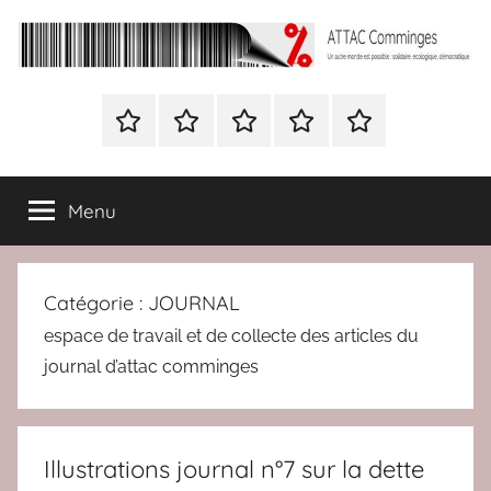
Aller
au
contenu
ATTAC
Un
autre
Nous
BULLETIN
Nous
ATTAC
Signer
Comminges
monde
contacter
D’ADHESION
contacter
France
la
est
à
pétition
possible
Menu
Attac
:
France
solidaire,
écologique,
Catégorie :
JOURNAL
démocratique
espace de travail et de collecte des articles du
journal d’attac comminges
Illustrations journal n°7 sur la dette