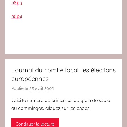
n6p3
n6p4
Journal du comité local: les élections
européennes
Publié le
25 avril 2009
p
a
voici le numéro de printemps du grain de sable
r
du comminges, cliquez sur les pages:
r
e
Continuer la lecture
d