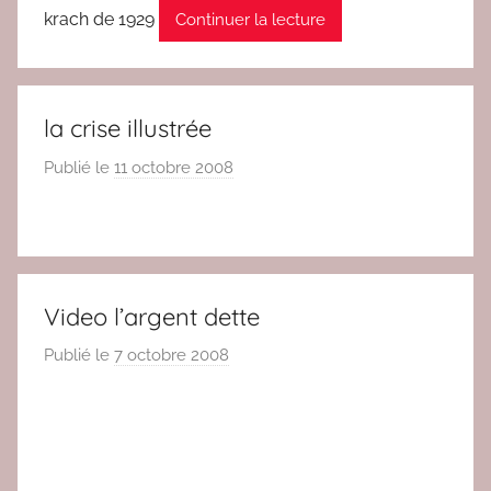
krach de 1929
Continuer la lecture
la crise illustrée
Publié le
11 octobre 2008
p
a
r
r
e
d
Video l’argent dette
a
Publié le
7 octobre 2008
p
c
a
r
r
e