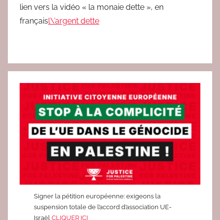
d
lien vers la vidéo « la monaie dette », en
a
français
l\’argent dette
c
Signer la pétition européenne: exigeons la
suspension totale de l’accord d’association UE-
Israël
CLIQUER ICI