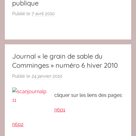
publique
Publié le
7 avril 2010
p
a
r
r
e
d
Journal « le grain de sable du
a
Comminges » numéro 6 hiver 2010
c
Publié le
24 janvier 2010
p
a
r
cliquer sur les liens des pages:
r
e
n6p1
d
a
n6p2
c