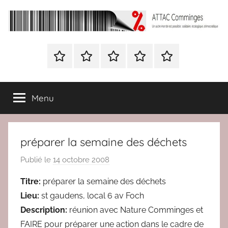
Aller
au
contenu
ATTAC
Un
autre
Nous
BULLETIN
Nous
ATTAC
Signer
Comminges
monde
contacter
D’ADHESION
contacter
France
la
est
à
pétition
possible
Menu
Attac
:
France
solidaire,
écologique,
préparer la semaine des déchets
démocratique
Publié le
14 octobre 2008
p
a
Titre:
préparer la semaine des déchets
r
Lieu:
st gaudens, local 6 av Foch
r
Description:
réunion avec Nature Comminges et
e
FAIRE pour préparer une action dans le cadre de
d