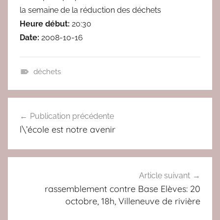
la semaine de la réduction des déchets
a
Heure début:
20:30
c
Date:
2008-10-16
déchets
r
i
Navigation
s
Publication précédente
de
q
l\’école est notre avenir
u
l’article
e
s
Article suivant
rassemblement contre Base Elèves: 20
octobre, 18h, Villeneuve de rivière