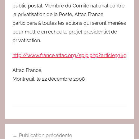
public postal. Membre du Comité national contre
la privatisation de la Poste, Attac France
participera à toutes les actions qui seront menées
pour mettre en échec le projet présidentiel de
privatisation.
http://www.france.attac.org/spip.php?article9369
Attac France,
Montreuil, le 22 décembre 2008
a
Navigation
g
Publication précédente