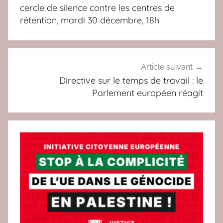
de
c
cercle de silence contre les centres de
s
l’article
rétention, mardi 30 décembre, 18h
,
s
e
r
Article suivant
v
Directive sur le temps de travail : le
Parlement européen réagit
i
c
e
s
p
u
b
l
i
c
s