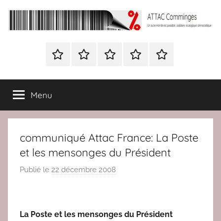
Aller
au
contenu
ATTAC
Un
autre
Nous
BULLETIN
Nous
ATTAC
Signer
Comminges
monde
contacter
D’ADHESION
contacter
France
la
est
à
pétition
possible
Menu
Attac
:
France
solidaire,
écologique,
communiqué Attac France: La Poste
démocratique
et les mensonges du Président
Publié le
22 décembre 2008
p
a
r
r
La Poste et les mensonges du Président