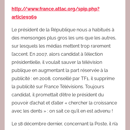
e
d
http://www.france.attac.org/spip.php?
a
article9369
c
Le président de la République nous a habitués à
des mensonges plus gros les uns que les autres,
sur lesquels les médias mettent trop rarement
l’accent. En 2007, alors candidat à l’élection
présidentielle, il voulait sauver la télévision
publique en augmentant la part réservée à la
publicité : en 2008, conseillé par TF1, il supprime
la publicité sur France Télévisions. Toujours
candidat, il promettait d’être le président du
pouvoir d’achat et d’aller « chercher la croissance
avec les dents » : on sait ce qu’il en est advenu !
Le 18 décembre dernier, concernant la Poste, il n’a