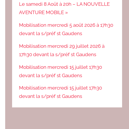
Le samedi 8 Août à 20h – LA NOUVELLE
AVENTURE MOBILE »
Mobilisation mercredi 5 août 2026 à 17h30
devant la s/préf st Gaudens
Mobilisation mercredi 29 juillet 2026 à
17h30 devant la s/préf st Gaudens
Mobilisation mercredi 15 juillet 17h30
devant la s/préf st Gaudens
Mobilisation mercredi 15 juillet 17h30
devant la s/préf st Gaudens