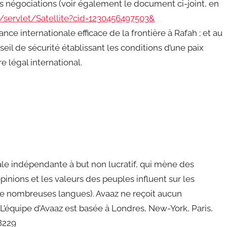
es négociations (voir également le document ci-joint, en
/servlet/Satellite?cid=1230456497503&
lance internationale efficace de la frontière à Rafah ; et au
il de sécurité établissant les conditions d’une paix
e légal international.
e indépendante à but non lucratif, qui mène des
nions et les valeurs des peuples influent sur les
 de nombreuses langues). Avaaz ne reçoit aucun
’équipe d’Avaaz est basée à Londres, New-York, Paris,
8229