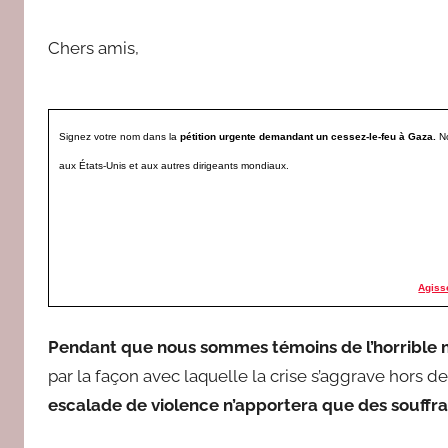
e
d
Chers amis,
a
c
Signez votre nom dans la
pétition urgente demandant un cessez-le-feu à Gaza.
N
aux États-Unis et aux autres dirigeants mondiaux.
Agiss
Pendant que nous sommes témoins de l’horrible
par la façon avec laquelle la crise s’aggrave hors d
escalade de violence n’apportera que des souffra