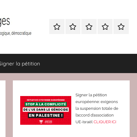
Nous
BULLETIN
Nous
ATTAC
Signer
contacter
D’ADHESION
contacter
France
la
à
pétition
Attac
France
Signer la pétition
Signer la pétition
européenne: exigeons
la suspension totale de
l’accord d’association
UE-Israël
CLIQUER ICI