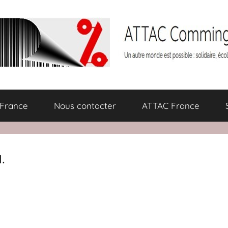
 France
Nous contacter
ATTAC France
.