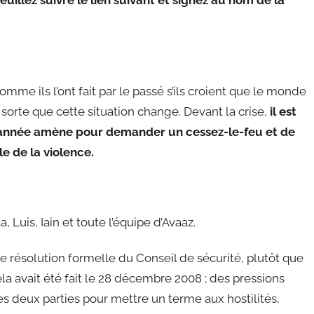
euillez suivre le lien suivant et signez au nom de la
omme ils l’ont fait par le passé s’ils croient que le monde
n sorte que cette situation change. Devant la crise,
il est
 année amène pour demander un cessez-le-feu et de
e de la violence.
a, Luis, Iain et toute l’équipe d’Avaaz.
e résolution formelle du Conseil de sécurité, plutôt que
 avait été fait le 28 décembre 2008 ; des pressions
les deux parties pour mettre un terme aux hostilités,