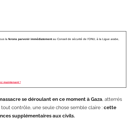
ous la
ferons parvenir immédiatement
au Conseil de sécurité de l’ONU, à la Ligue arabe,
ez maintenant !
 massacre se déroulant en ce moment à Gaza
, atterrés
e tout contrôle, une seule chose semble claire :
cette
nces supplémentaires aux civils.