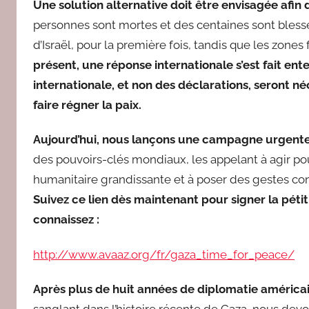
Une solution alternative doit être envisagée afin 
personnes sont mortes et des centaines sont bless
d’Israël, pour la première fois, tandis que les zones
présent, une réponse internationale s’est fait e
internationale, et non des déclarations, seront n
faire régner la paix.
Aujourd’hui, nous lançons une campagne urgente 
des pouvoirs-clés mondiaux, les appelant à agir pou
humanitaire grandissante et à poser des gestes conc
Suivez ce lien dès maintenant pour signer la péti
connaissez :
http://www.avaaz.org/fr/gaza_time_for_peace/
Après plus de huit années de diplomatie américai
sanglant dans l’histoire récente de Gaza, nous dev