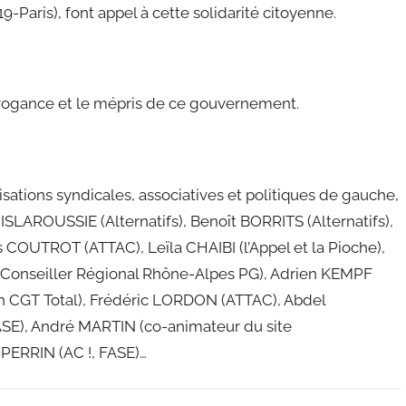
Paris), font appel à cette solidarité citoyenne.
rogance et le mépris de ce gouvernement.
isations syndicales, associatives et politiques de gauche,
SLAROUSSIE (Alternatifs), Benoît BORRITS (Alternatifs),
OUTROT (ATTAC), Leïla CHAIBI (l’Appel et la Pioche),
onseiller Régional Rhône-Alpes PG), Adrien KEMPF
ion CGT Total), Frédéric LORDON (ATTAC), Abdel
E), André MARTIN (co-animateur du site
 PERRIN (AC !, FASE)…