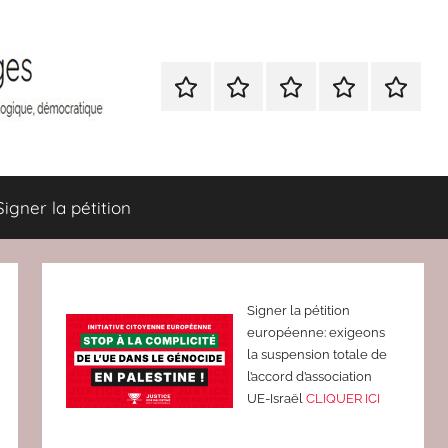
Nous
BULLETIN
Nous
ATTAC
Signer
contacter
D’ADHESION
contacter
France
la
à
pétition
Attac
France
Signer la pétition
Signer la pétition
européenne: exigeons
la suspension totale de
l’accord d’association
UE-Israël
CLIQUER ICI