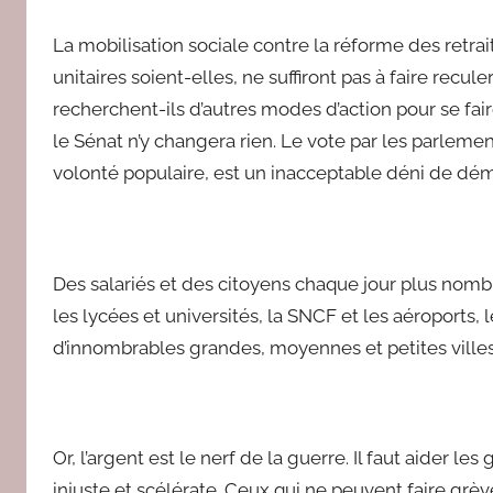
r
La mobilisation sociale contre la réforme des retrai
e
unitaires soient-elles, ne suffiront pas à faire recule
d
recherchent-ils d’autres modes d’action pour se fai
a
le Sénat n’y changera rien. Le vote par les parlement
c
volonté populaire, est un inacceptable déni de dém
Des salariés et des citoyens chaque jour plus nombr
les lycées et universités, la SNCF et les aéroports, le
d’innombrables grandes, moyennes et petites villes
Or, l’argent est le nerf de la guerre. Il faut aider l
injuste et scélérate. Ceux qui ne peuvent faire grè