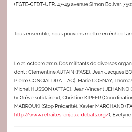
(FGTE-CFDT-UFR, 47-49 avenue Simon Bolivar, 75019-
Tous ensemble, nous pouvons mettre en échec l’ar
Le 21 octobre 2010. Des militants de diverses organ
dont : Clémentine AUTAIN (FASE), Jean-Jacques BOI
Pierre CONCIALDI (ATTAC), Marie COSNAY, Thomas C
Michel HUSSON (ATTAC), Jean-Vincent JEHANNO (C
(« Grève solidaire »), Christine KIPFER (Coordinat
MABROUKI (Stop Précarité), Xavier MARCHAND (FAS
http://www.retraites-enjeux-debats.org/
), Evelyne