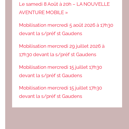
Le samedi 8 Août à 20h – LA NOUVELLE
AVENTURE MOBILE »
Mobilisation mercredi 5 août 2026 à 17h30
devant la s/préf st Gaudens
Mobilisation mercredi 29 juillet 2026 à
17h30 devant la s/préf st Gaudens
Mobilisation mercredi 15 juillet 17h30
devant la s/préf st Gaudens
Mobilisation mercredi 15 juillet 17h30
devant la s/préf st Gaudens