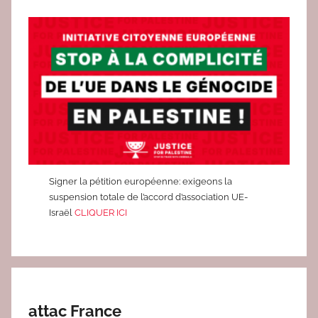
T
I
V
E
S
,
C
U
L
T
Signer la pétition européenne: exigeons la
suspension totale de l’accord d’association UE-
U
Israël
CLIQUER ICI
R
E
attac France