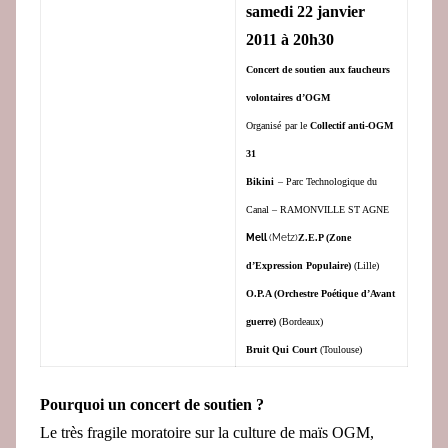
e
samedi
22 janvier
d
2011 à
20h30
a
Concert de soutien aux faucheurs
c
volontaires d’OGM
Organisé
par le
Collectif anti-OGM
31
Bikini
– Parc Technologique du
Canal – RAMONVILLE ST AGNE
Mell
(Metz)
Z.E.P (Zone
d’Expression Populaire)
(Lille)
O.P.A (Orchestre Poétique d’Avant
guerre)
(Bordeaux)
Bruit Qui Court
(Toulouse)
Pourquoi un concert de soutien ?
Le très fragile moratoire sur la culture de maïs OGM,