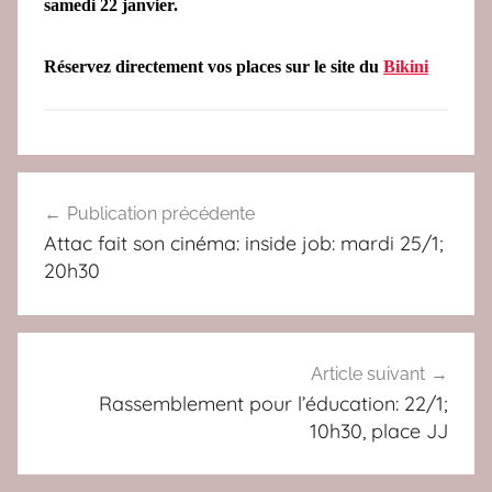
samedi 22 janvier.
Réservez directement vos places sur le site du
Bikini
A
Navigation
C
Publication précédente
de
T
Attac fait son cinéma: inside job: mardi 25/1;
U
l’article
20h30
,
A
L
T
Article suivant
E
Rassemblement pour l’éducation: 22/1;
10h30, place JJ
R
N
A