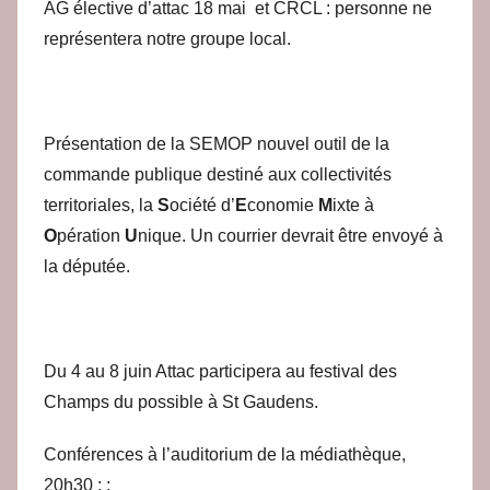
AG élective d’attac 18 mai et CRCL
: personne ne
représentera notre groupe local.
Présentation de la SEMOP nouvel outil de la
commande publique destiné aux collectivités
territoriales, la
S
ociété d’
E
conomie
M
ixte à
O
pération
U
nique. Un courrier devrait être envoyé à
la députée.
Du 4 au 8 juin
Attac participera au festival des
Champs du possible à St Gaudens.
Conférences à l’auditorium de la médiathèque,
20h30 : :