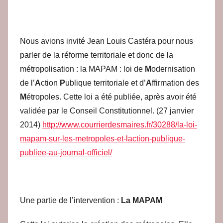
e
d
a
c
Nous avions invité Jean Louis Castéra pour nous
parler de la réforme territoriale et donc de la
métropolisation : la MAPAM : loi de
M
odernisation
de l’
A
ction
P
ublique territoriale et d’
A
ffirmation des
M
étropoles. Cette loi a été publiée, après avoir été
validée par le Conseil Constitutionnel. (27 janvier
2014)
http://www.courrierdesmaires.fr/30288/la-loi-
mapam-sur-les-metropoles-et-laction-publique-
publiee-au-journal-officiel/
Une partie de l’intervention :
La MAPAM