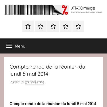
Aller
au
contenu
ATTAC
Un
autre
Nous
BULLETIN
Nous
ATTAC
Signer
Comminges
monde
contacter
D’ADHESION
contacter
France
la
est
à
pétition
possible
Menu
Attac
:
France
solidaire,
écologique,
Compte-rendu de la réunion du
démocratique
lundi 5 mai 2014
Publié le
30 mai 2014
p
a
r
r
Compte-rendu de la réunion du lundi 5 mai 2014