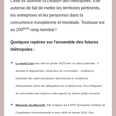
Cette loi autorise la création des métropoles. Elle
autorise de fait de mettre les territoires pertinents,
les entreprises et les personnes dans la
concurrence européenne et mondiale. Toulouse est
ème
au 200
rang mondial !
Quelques repères sur l’ensemble des futures
métropoles
:
Le grand Lyon
sera créé en janvier 2015 avec un statut particulier ; il
absorbe le département. Seuls lieux de concertation : conférence
territoriale des maires (évaluation des besoins) et conférence
métropolitaine (choix des délégations de compétences). Pas d’obligation
de concertation des citoyens ni des agents du service public concerné.
Métropole Aix-Marseille
.
Elle remplace les 6 EPCI (Entreprise Publique de
Coopération Intercommunale) et sera créée en janvier 2016. Une