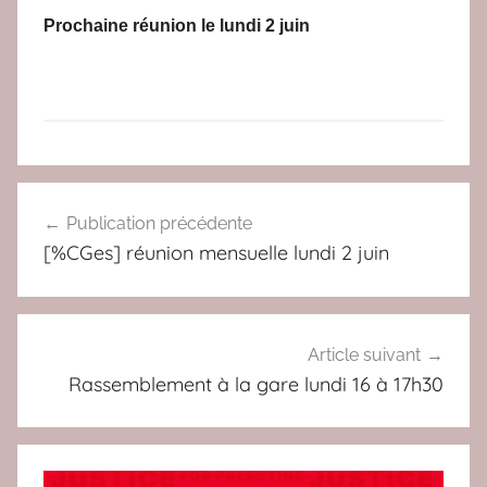
Prochaine réunion le lundi 2 juin
A
Navigation
C
Publication précédente
de
T
[%CGes] réunion mensuelle lundi 2 juin
U
l’article
,
A
L
Article suivant
T
Rassemblement à la gare lundi 16 à 17h30
E
R
N