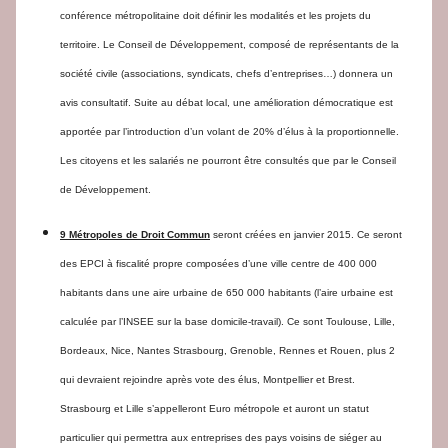
conférence métropolitaine doit définir les modalités et les projets du
territoire. Le Conseil de Développement, composé de représentants de la
société civile (associations, syndicats, chefs d’entreprises…) donnera un
avis consultatif. Suite au débat local, une amélioration démocratique est
apportée par l’introduction d’un volant de 20% d’élus à la proportionnelle.
Les citoyens et les salariés ne pourront être consultés que par le Conseil
de Développement.
9 Métropoles de Droit Commun
seront créées en janvier 2015. Ce seront
des EPCI à fiscalité propre composées d’une ville centre de 400 000
habitants dans une aire urbaine de 650 000 habitants (l’aire urbaine est
calculée par l’INSEE sur la base domicile-travail). Ce sont Toulouse, Lille,
Bordeaux, Nice, Nantes Strasbourg, Grenoble, Rennes et Rouen, plus 2
qui devraient rejoindre après vote des élus, Montpellier et Brest.
Strasbourg et Lille s’appelleront Euro métropole et auront un statut
particulier qui permettra aux entreprises des pays voisins de siéger au