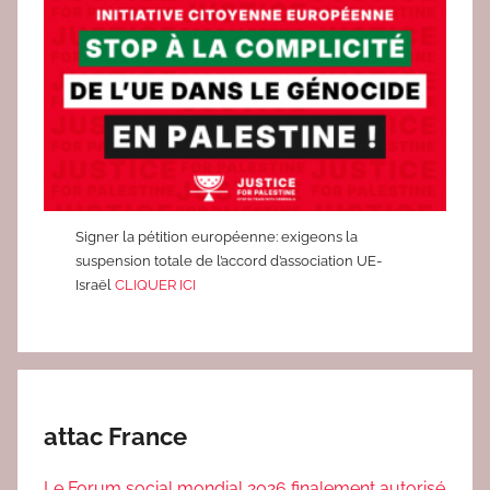
A
T
I
V
E
S
Signer la pétition européenne: exigeons la
suspension totale de l’accord d’association UE-
Israël
CLIQUER ICI
attac France
Le Forum social mondial 2026 finalement autorisé