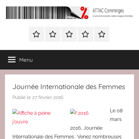
Aller
au
contenu
ATTAC
Un
autre
Nous
BULLETIN
Nous
ATTAC
Signer
Comminges
monde
contacter
D’ADHESION
contacter
France
la
est
à
pétition
possible
Menu
Attac
:
France
solidaire,
écologique,
Journée Internationale des Femmes
démocratique
Publié le
27 février 2016
p
a
Le 08
r
mars
r
2016, Journée
e
Internationale des Femmes : Venez nombreuses
d