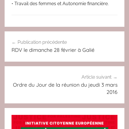
• Travail des femmes et Autonomie financière.
A
Navigation
C
Publication précédente
de
T
RDV le dimanche 28 février à Galié
U
l’article
Article suivant
Ordre du Jour de la réunion du jeudi 3 mars
2016