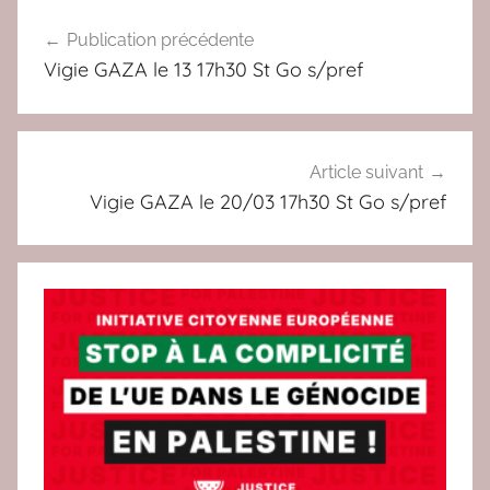
Navigation
a
O
Publication précédente
de
c
M
Vigie GAZA le 13 17h30 St Go s/pref
2
P
l’article
T
E
S
Article suivant
R
Vigie GAZA le 20/03 17h30 St Go s/pref
E
N
D
U
S