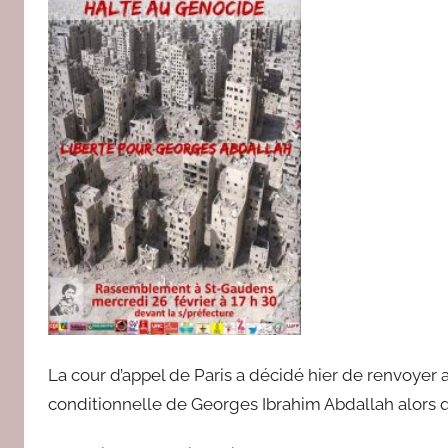
r
e
d
a
c
2
La cour d’appel de Paris a décidé hier de renvoyer a
conditionnelle de Georges Ibrahim Abdallah alors qu