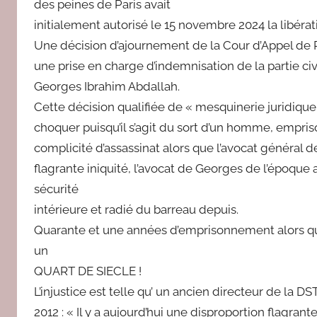
des peines de Paris avait
initialement autorisé le 15 novembre 2024 la libéra
Une décision d’ajournement de la Cour d’Appel de P
une prise en charge d’indemnisation de la partie civ
Georges Ibrahim Abdallah.
Cette décision qualifiée de « mesquinerie juridiqu
choquer puisqu’il s’agit du sort d’un homme, empr
complicité d’assassinat alors que l’avocat général 
flagrante iniquité, l’avocat de Georges de l’époq
sécurité
intérieure et radié du barreau depuis.
Quarante et une années d’emprisonnement alors que
un
QUART DE SIECLE !
L’injustice est telle qu’ un ancien directeur de la 
2012 : « Il y a aujourd’hui une disproportion flagrant