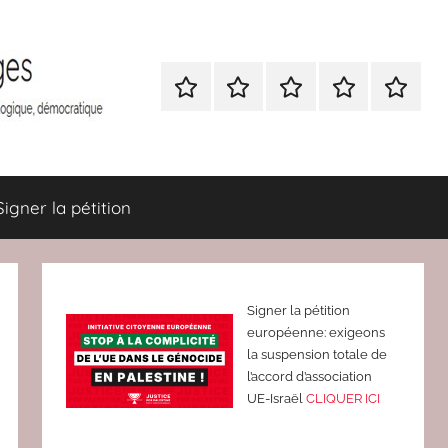
Nous
BULLETIN
Nous
ATTAC
Signer
contacter
D’ADHESION
contacter
France
la
à
pétition
Attac
France
Signer la pétition
Signer la pétition
européenne: exigeons
la suspension totale de
l’accord d’association
UE-Israël
CLIQUER ICI