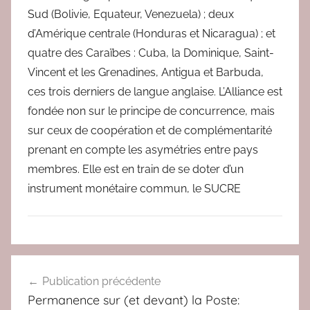
Sud (Bolivie, Equateur, Venezuela) ; deux
d’Amérique centrale (Honduras et Nicaragua) ; et
quatre des Caraïbes : Cuba, la Dominique, Saint-
Vincent et les Grenadines, Antigua et Barbuda,
ces trois derniers de langue anglaise. L’Alliance est
fondée non sur le principe de concurrence, mais
sur ceux de coopération et de complémentarité
prenant en compte les asymétries entre pays
membres. Elle est en train de se doter d’un
instrument monétaire commun, le SUCRE
A
Navigation
C
Publication précédente
de
T
Permanence sur (et devant) la Poste:
U