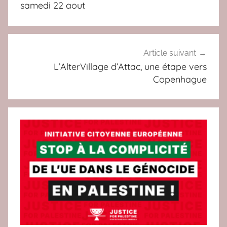
l’article
samedi 22 aout
,
n
o
r
Article suivant
d
L’AlterVillage d’Attac, une étape vers
Copenhague
-
s
u
d