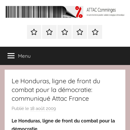
Aller
au
contenu
ATTAC
Un
autre
Nous
BULLETIN
Nous
ATTAC
Signer
Comminges
monde
contacter
D’ADHESION
contacter
France
la
est
à
pétition
possible
Menu
Attac
:
France
solidaire,
écologique,
Le Honduras, ligne de front du
démocratique
combat pour la démocratie:
communiqué Attac France
Publié le
18 août 2009
p
a
Le Honduras, ligne de front du combat pour la
r
démocratie