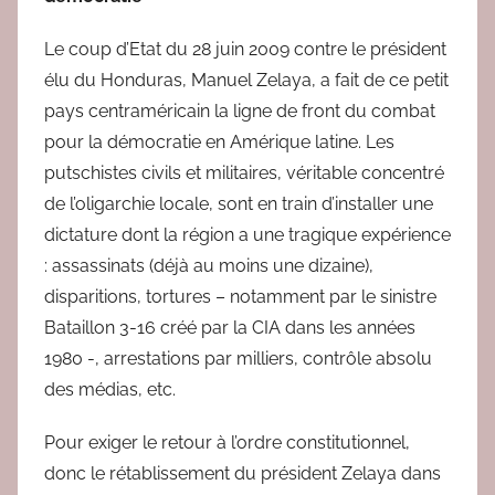
r
e
Le coup d’Etat du 28 juin 2009 contre le président
d
élu du Honduras, Manuel Zelaya, a fait de ce petit
a
pays centraméricain la ligne de front du combat
c
pour la démocratie en Amérique latine. Les
putschistes civils et militaires, véritable concentré
de l’oligarchie locale, sont en train d’installer une
dictature dont la région a une tragique expérience
: assassinats (déjà au moins une dizaine),
disparitions, tortures – notamment par le sinistre
Bataillon 3-16 créé par la CIA dans les années
1980 -, arrestations par milliers, contrôle absolu
des médias, etc.
Pour exiger le retour à l’ordre constitutionnel,
donc le rétablissement du président Zelaya dans