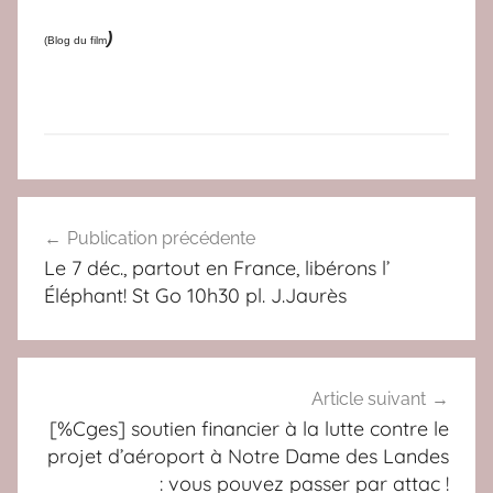
)
(Blog du film
A
Navigation
C
Publication précédente
de
T
Le 7 déc., partout en France, libérons l’
U
l’article
Éléphant! St Go 10h30 pl. J.Jaurès
,
A
L
T
Article suivant
E
[%Cges] soutien financier à la lutte contre le
projet d’aéroport à Notre Dame des Landes
R
: vous pouvez passer par attac !
N