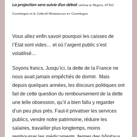
e
La projection sera suivie d’un débat
cinéma le Régent, ATTAC
d
Comminges et le Collectif Résistances en Comminges
a
c
Vous allez enfin savoir pourquoi les caisses de
l’Etat sont vides… et où l’argent public s’est
volatilisé…
Soyons francs
.
Jusqu’ici, la dette de la France ne
nous avait jamais empêchés de dormir. Mais
depuis quelques années, les discours politiques ont
fait de cette question du remboursement de la dette
une telle obsession, qu’il a bien fallu y regarder
d’un peu plus près.
Faut-il privatiser les services
publics, vendre notre patrimoine, réduire les
salaires, travailler plus longtemps, moins
rembourser les médicaments, fermer des hôpitaux