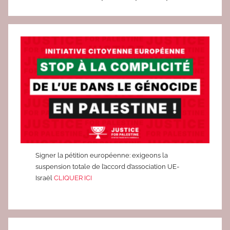
A
T
I
V
E
S
,
C
O
L
L
E
Signer la pétition européenne: exigeons la
suspension totale de l’accord d’association UE-
C
Israël
CLIQUER ICI
T
I
F
S