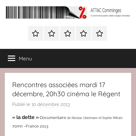
Aller
au
contenu
ATTAC
Un
autre
Nous
BULLETIN
Nous
ATTAC
Signer
Comminges
monde
contacter
D’ADHESION
contacter
France
la
est
à
pétition
possible
Menu
Attac
:
France
solidaire,
écologique,
Rencontres associées mardi 17
démocratique
décembre, 20h30 cinéma le Régent
Publié le
10 décembre 2013
p
a
« la dette »
Documentaire
de Nicolas Ubelmann et Sophie Mitrani
r
70mn –France 2013
r