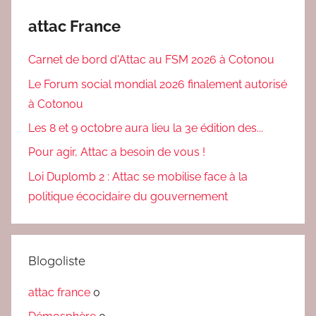
,
attac France
r
é
Carnet de bord d'Attac au FSM 2026 à Cotonou
s
i
Le Forum social mondial 2026 finalement autorisé
s
à Cotonou
t
Les 8 et 9 octobre aura lieu la 3e édition des...
e
Pour agir, Attac a besoin de vous !
r
e
Loi Duplomb 2 : Attac se mobilise face à la
n
politique écocidaire du gouvernement
c
o
m
Blogoliste
m
i
attac france
0
n