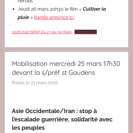
herbes
d
Jeudi 26 mars 20h30 le film «
Cultiver la
a
pluie
»
bande annonce ici
c
2
2026 tract SPAP Du 23 au 30 mars
Télécharger
Mobilisation mercredi 25 mars 17h30
devant la s/préf st Gaudens
Publié le
21 mars 2026
p
a
r
r
Asie Occidentale/Iran : stop à
e
l’escalade guerrière, solidarité avec
d
les peuples
a