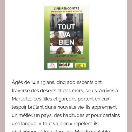
a
r
r
e
d
a
c
2
Âgés de 14 à 19 ans, cinq adolescents ont
traversé des déserts et des mers, seuls. Arrivés à
Marseille, ces filles et garçons portent en eux
l’espoir brûlant d’une nouvelle vie. Ils apprennent
un métier, un pays, des habitudes et pour certains
une langue. « Tout va bien » répètent-ils
obstinément à leurs familles. Mais le véritable