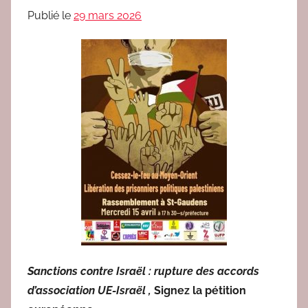
a
Publié le
29 mars 2026
r
r
e
d
a
c
2
Sanctions contre Israël : rupture des accords
d’association UE-Israël ,
Signez la pétition