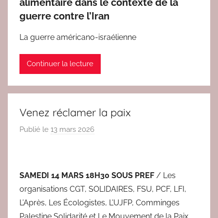
alimentaire dans le contexte de la
c
guerre contre l’Iran
2
La guerre américano-israélienne
Continuer la lecture
Venez réclamer la paix
Publié le
13 mars 2026
p
a
r
r
SAMEDI 14 MARS 18H30 SOUS PREF
/ Les
e
organisations CGT, SOLIDAIRES, FSU, PCF, LFI,
d
L’Après, Les Écologistes, L’UJFP, Comminges
a
Palestine Solidarité et Le Mouvement de la Paix