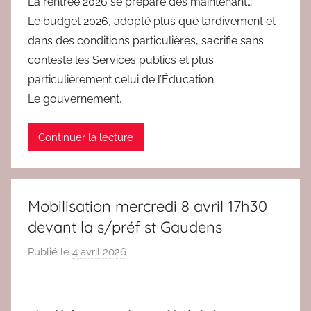
La rentrée 2026 se prépare dès maintenant…
Le budget 2026, adopté plus que tardivement et
dans des conditions particulières, sacrifie sans
conteste les Services publics et plus
particulièrement celui de l’Éducation.
Le gouvernement,
Continuer la lecture
Mobilisation mercredi 8 avril 17h30
devant la s/préf st Gaudens
Publié le
4 avril 2026
p
a
r
r