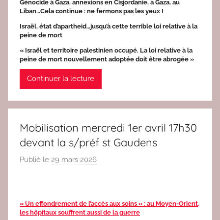
Génocide à Gaza, annexions en Cisjordanie, à Gaza, au
e
Liban…Cela continue : ne fermons pas les yeux !
d
Israël, état d’apartheid…jusqu’à cette terrible loi relative à la
a
peine de mort
c
« Israël et territoire palestinien occupé. La loi relative à la
peine de mort nouvellement adoptée doit être abrogée »
2
Continuer la lecture
Mobilisation mercredi 1er avril 17h30
devant la s/préf st Gaudens
Publié le
29 mars 2026
p
a
r
r
« Un effondrement de l’accès aux soins » : au Moyen-Orient,
e
les hôpitaux souffrent aussi de la guerre