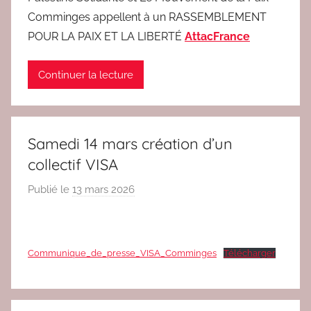
c
Comminges appellent à un RASSEMBLEMENT
2
POUR LA PAIX ET LA LIBERTÉ
AttacFrance
Continuer la lecture
Samedi 14 mars création d’un
collectif VISA
Publié le
13 mars 2026
p
a
r
r
Communique_de_presse_VISA_Comminges
Télécharger
e
d
a