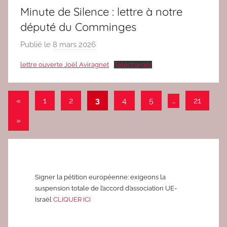
c
Minute de Silence : lettre à notre
2
député du Comminges
Publié le
8 mars 2026
p
a
lettre ouverte Joël Aviragnet
Télécharger
r
r
Pagination
e
Publications
«
1
2
3
4
5
…
21
d
précédentes
des
Articles
»
a
publications
suivants
c
2
Signer la pétition européenne: exigeons la
suspension totale de l’accord d’association UE-
Israël
CLIQUER ICI