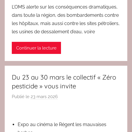
d
L’OMS alerte sur les conséquences dramatiques,
a
dans toute la région, des bombardements contre
c
les hôpitaux, mais aussi contre les sites pétroliers,
2
les usines de dessalement d’eau, voire
Continuer la lecture
Du 23 au 30 mars le collectif « Zéro
pesticide » vous invite
Publié le
23 mars 2026
p
a
r
r
Expo au cinéma le Régent les mauvaises
e