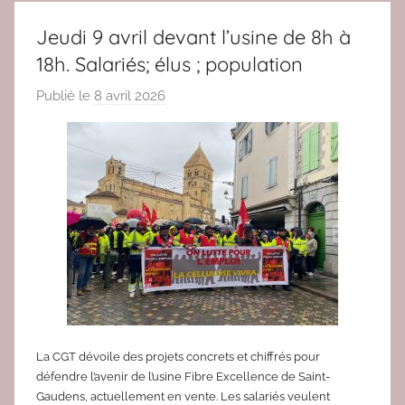
Jeudi 9 avril devant l’usine de 8h à
18h. Salariés; élus ; population
Publié le
8 avril 2026
p
a
r
r
e
d
a
c
2
La CGT dévoile des projets concrets et chiffrés pour
défendre l’avenir de l’usine Fibre Excellence de Saint-
Gaudens, actuellement en vente. Les salariés veulent