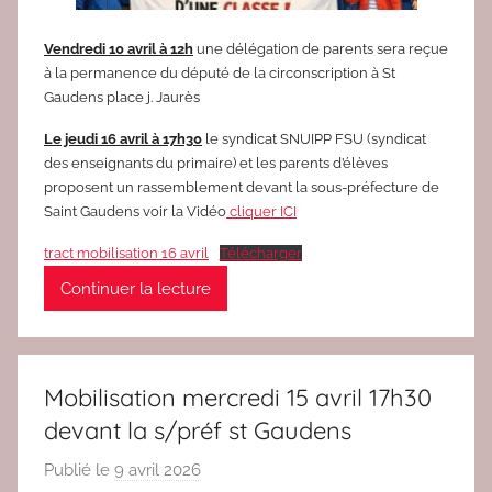
2
Vendredi 10 avril à 12h
une délégation de parents sera reçue
à la permanence du député de la circonscription à St
Gaudens place j. Jaurès
Le jeudi 16 avril à 17h30
le syndicat SNUIPP FSU (syndicat
des enseignants du primaire) et les parents d’élèves
proposent un rassemblement devant la sous-préfecture de
Saint Gaudens voir la Vidéo
cliquer ICI
tract mobilisation 16 avril
Télécharger
Continuer la lecture
Mobilisation mercredi 15 avril 17h30
devant la s/préf st Gaudens
Publié le
9 avril 2026
p