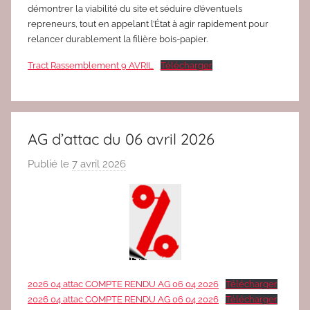
démontrer la viabilité du site et séduire d’éventuels
repreneurs, tout en appelant l’État à agir rapidement pour
relancer durablement la filière bois-papier.
Tract Rassemblement 9 AVRIL
Télécharger
AG d’attac du 06 avril 2026
Publié le
7 avril 2026
p
a
r
r
e
d
a
2026 04 attac COMPTE RENDU AG 06 04 2026
Télécharger
c
2026 04 attac COMPTE RENDU AG 06 04 2026
Télécharger
2