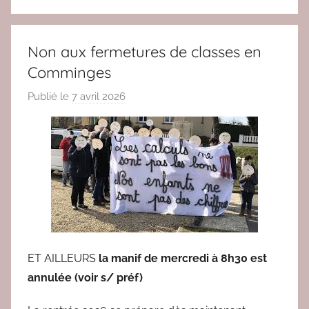
Non aux fermetures de classes en
Comminges
Publié le
7 avril 2026
p
a
r
r
e
d
a
c
2
ET AILLEURS
la manif de mercredi à 8h30 est
annulée (voir s/ préf)