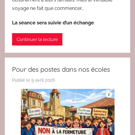
voyage ne fait que commencer…
La séance sera suivie d’un échange
Continuer la lecture
Pour des postes dans nos écoles
Publié le
9 avril 2026
p
a
r
r
e
d
a
c